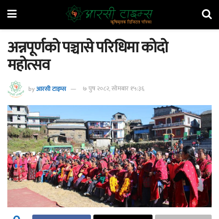
अन्नपूर्णको पञ्चासे परिधिमा कोदो
महोत्सव
by
आरसी टाइम्स
७ पुष २०८२, सोमबार १५:३६