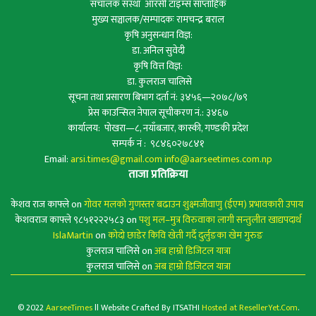
संचालक संस्था आरसी टाइम्स साप्ताहिक
मुख्य सञ्चालक/सम्पादकः रामचन्द्र बराल
कृषि अनुसन्धान विज्ञ:
डा. अनिल सुवेदी
कृषि वित्त विज्ञ:
डा. कुलराज चालिसे
सूचना तथा प्रसारण बिभाग दर्ता नं: ३४५६—२०७८/७९
प्रेस काउन्सिल नेपाल सूचीकरण नं.: ३४६७
कार्यालय: पोखरा—८, नयाँबजार, कास्की, गण्डकी प्रदेश
सम्पर्क नं : ९८४६०२७८४१
Email:
arsi.times@gmail.com
info@aarseetimes.com.np
ताजा प्रतिक्रिया
केशव राज काफ्ले
on
गोवर मलको गुणस्तर बढाउन शुक्ष्मजीवाणु (ईएम) प्रभावकारी उपाय
केशवराज काफ्ले ९८५१२२२५८३
on
पशु मल–मुत्र विरुवाका लागी सन्तुलीत खाद्यपदार्थ
IslaMartin
on
कोदो छाडेर किवि खेती गर्दै दुर्लुङका खेम गुरुङ
कुलराज चालिसे
on
अब हाम्रो डिजिटल यात्रा
कुलराज चालिसे
on
अब हाम्रो डिजिटल यात्रा
© 2022
AarseeTimes
ll Website Crafted By ITSATHI
Hosted at ResellerYet.Com
.