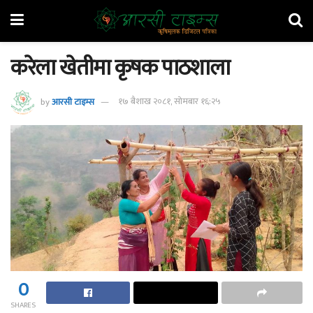
करेला खेतीमा कृषक पाठशाला
by
आरसी टाइम्स
१७ बैशाख २०८१, सोमबार १६:२५
0
SHARES