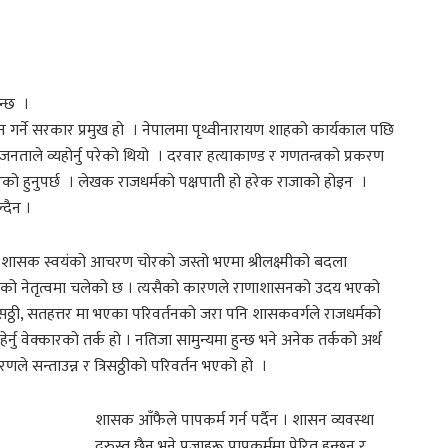
न्छ ।
ासन गर्ने सरकार प्रमुख हो । नेपालमा पृथ्वीनारायण शाहको कार्यकाल पछि
ाले व्यहोर्नु परेको थियो । दरवार हत्याकाण्ड र गणतन्त्रको प्रकरण
 भएको हुनुपर्छ । लेखक राजधर्मको पक्षपाती हो हरेक राजाको होइन ।
्दैन ।
्छ । शासक स्वयंको आचरण चोरको जस्तो भएमा श्रीलक्ष्मीको बदला
तै शासकको नेतृत्वमा चलेको छ । त्यसैको कारणले राणाशासनको उदय भएको
सठ्ठी, सतहत्तर मा भएका परिवर्तनको जरा पनि शासकवर्गले राजधर्मको
हेर्नु वेक्कारको तर्क हो । नतिजा सामुन्यमा हुन्छ भने अनेक तर्कको अर्थ
ले सन्ताउन्न र त्रिसठ्ठीको परिवर्तन भएको हो ।
शासक आँफैले पापकर्म गर्न पर्दैन । शासन व्यवस्था
दुरुस्त छैन भने प्रजाहरू पापकर्ममा प्रेरित हुन्छन् र