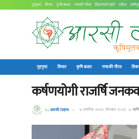
गृहपृष्‍ठ
विचार
कृषि बजार
गण्डकी गौरव
विकल्पको बाटो
पर्यटन
ऋषिकृ
गृहपृष्‍ठ
विचार
कृषि बजार
गण्डकी गौरव
विकल
कर्षणयोगी राजर्षि जनकक
by
आरसी टाइम्स
७ कार्तिक २०७९, सोमबार २०:३१
in
ऋषि