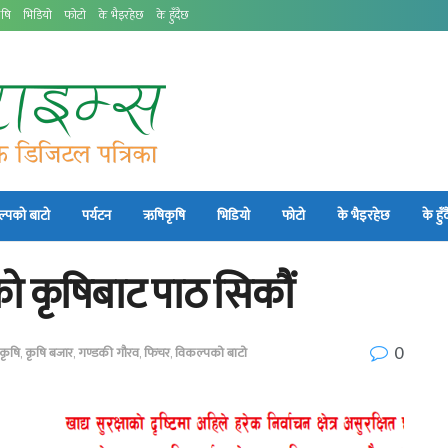
षि
भिडियो
फोटो
के भैइरहेछ
के हुँदैछ
्पको बाटो
पर्यटन
ऋषिकृषि
भिडियो
फोटो
के भैइरहेछ
के हुँ
ो कृषिबाट पाठ सिकौं
0
कृषि
,
कृषि बजार
,
गण्डकी गौरव
,
फिचर
,
विकल्पको बाटो