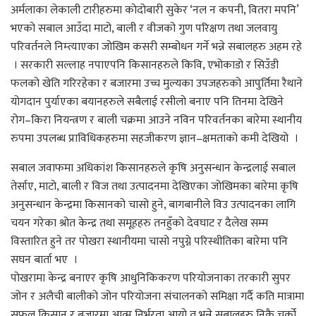
अर्मलाका लेकाली टारीहरुमा कोदोबारी सुकेर ‘नल न कपनी, वितरा मपनि’
भएको सबाल आउँदा माटो, बाली र वीजको गुण परिक्षण तथा जलवायु
परिवर्तनले निम्त्याएका जोखिम कसरी सम्बोधन गर्ने भन्ने सबालहरु अहम रहे
। सरकारी सल्लाह नपाएपनि किसानहरुले किवि, एभोकाडो र सिउँडी
फलको खेति गरिरहेका र बजारमा उच्च मुल्यका उपजहरुको आपुर्तिमा रैथाने
योगदान पुर्याएका बयानहरुले सबैलाई रसीलो बनाए पनि तिनमा देखिने
रोग–किरा नियन्त्रण र बाली चक्रमा आउने नविन परिवर्तनका बारेमा स्थानीय
रुपमा उपलब्ध प्राविधिकहरुमा सहजीकरण ज्ञान–क्षमताको कमी देखियो ।
सबाल जवाफमा अधिकांश किसानहरुले कृषि अनुसन्धान केन्द्रलाई सबाल
तेर्साए, माटो, बाली र विज तथा उत्पादनमा देखिएका जोखिमका बारेमा कृषि
अनुसन्धान केन्द्रमा किसानको चासो हुने, बागबानीले विउ उत्पादनका लागि
चयन गरेका श्रोत केन्द्र तथा समूहहरु तनहुँको देवघाट र दैलेख सम्म
विस्तारित हुने तर पोखरा स्थानीयमा चासो नपुग्ने परिस्थीतिका बारेमा पनि
सघन बार्ता भए ।
पोखरामा केन्द्र बनाएर कृषि आधुनिकिकरण परियोजनाका तरकारी सुपर
जोन र अलैची बालीको जोन परियोजना संचालनको समिक्षा गर्दै कति मात्रामा
सफल किसान र बजारमा आत्म निर्भरता आयो त भन्ने सबालहरु निकै चर्को