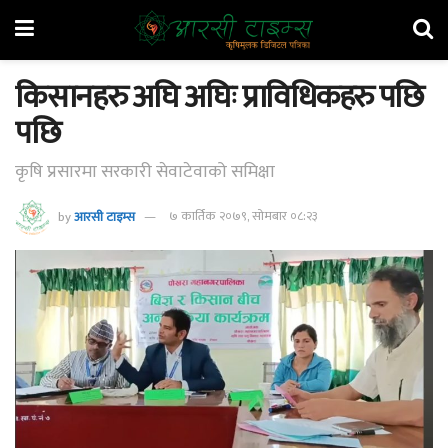
किसानहरु अघि अघिः प्राविधिकहरु पछि
पछि
कृषि प्रसारमा सरकारी सेवाटेवाको समिक्षा
by
आरसी टाइम्स
७ कार्तिक २०७९, सोमबार ०८:२३