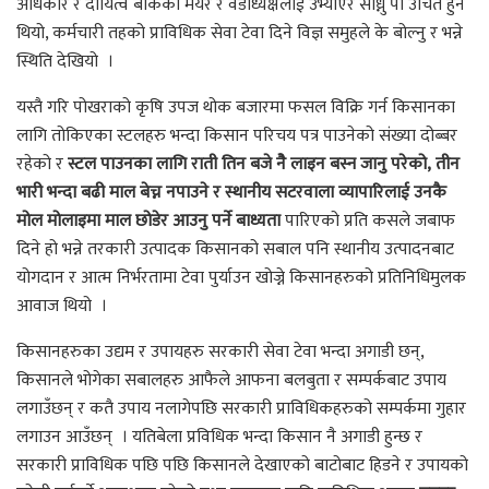
अधिकार र दायित्व बोकेका मेयर र वडाध्यक्षलाई उभ्याएर सोध्नु पो उचित हुने
थियो, कर्मचारी तहको प्राविधिक सेवा टेवा दिने विज्ञ समुहले के बोल्नु र भन्ने
स्थिति देखियो ।
यस्तै गरि पोखराको कृषि उपज थोक बजारमा फसल विक्रि गर्न किसानका
लागि तोकिएका स्टलहरु भन्दा किसान परिचय पत्र पाउनेको संख्या दोब्बर
रहेको र
स्टल पाउनका लागि राती तिन बजे नैे लाइन बस्न जानु परेको,
तीन
भारी भन्दा बढी माल बेच्न नपाउने र स्थानीय सटरवाला व्यापारिलाई उनकै
मोल मोलाइमा माल छोडेर आउनु पर्ने बाध्यता
पारिएको प्रति कसले जबाफ
दिने हो भन्ने तरकारी उत्पादक किसानको सबाल पनि स्थानीय उत्पादनबाट
योगदान र आत्म निर्भरतामा टेवा पुर्याउन खोज्ने किसानहरुको प्रतिनिधिमुलक
आवाज थियो ।
किसानहरुका उद्यम र उपायहरु सरकारी सेवा टेवा भन्दा अगाडी छन्,
किसानले भोगेका सबालहरु आफैले आफना बलबुता र सम्पर्कबाट उपाय
लगाउँछन् र कतै उपाय नलागेपछि सरकारी प्राविधिकहरुको सम्पर्कमा गुहार
लगाउन आउँछन् । यतिबेला प्रविधिक भन्दा किसान नै अगाडी हुन्छ र
सरकारी प्राविधिक पछि पछि किसानले देखाएको बाटोबाट हिडने र उपायको