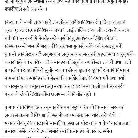
खोजी गर्नुपर्ने अवस्थामा रहेको तथ्य महानगर कृषि प्राविधिक अगुवा
मनहर
कडरीया
ले स्वीकार गरे ।
किसानको बाली अभ्यासको अवलोकन गर्दै प्राविधिक सेवा टेवाका लागि
चुस्त दूरुस्त राख्न प्राविधिक जनशक्तिलाई तालिम र सहजीकरणको व्यवस्था
गर्न पनि सरकारी ऐजेन्सीहरुले चासो दिनु आवश्यक देखिएको छ ।
किसानहरुले समयमै सरकारी निकायमा गुनासो गर्ने बानी बसाल्नु पर्ने,
गुनासो अभिलेखन गर्दै अनुसन्धान अनुगमनका सरकारी पहल सक्रिय हुनु पर्ने,
बजार पहुँचका लागि नयाँ किसानहरुको सूचीकरण रोस्टर तयारी तथा पालो
प्रणालीका राख्न वर्षैभरी सुचीकरणका ढोका खुला राख्नु पर्ने र कृषि विमाका
नाममा विमा कम्पनिहरुको बेइमानी कार्यशैलीलाई नियमन गर्ने तथा नयाँ
बजारमुल्यका बस्तुहरुमा अनुसन्धानका दायरा फराकिलो पार्न सरकारी
पहलको खाँचो देखिएकोमा छलफलको निचोड रह्यो ।
कृषक र प्रविधिक अन्तरकृयाको रुपमा सूरु गरिएको किसान–सरकार
अन्तरसबालमा तेस्रो पक्षको सहजीकरणमा सञ्चालन गरिएको थियो ।
महानगरीय कृषि शाखाको सामाजिक सञ्जाल ‘पोखरा कृषि पेज’ बाट प्रत्यक्ष
प्रसारण समेत गरेको उक्त समारोहमा किसानहरुले घरवाट समेत