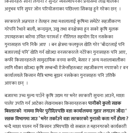
किसानहरु सानो लगानी र सुन्दर व्यवस्थापनका प्रयासमा लाग्न थालेका
अनुभव पनि सुपर जोन परियोजनाका पछिल्ला सिकाइ हुने गरेका छन् ।
सरकारले अन्नपात र तेलहन तथा मशलालाई कृषिमा समेटेर सहजीकरण
गरेपनि रैथाने बाली, कन्दमुल, उखु तथा वनक्षेत्रमा हुन सक्ने कृषि मुलक
उपायहरुका बारेमा उचित परामर्श र नीतिगत सहयोग दिन नसकेका
गुनासाहरु पनि निकै आए । बन क्षेत्रमा फलफुल खेति गरेर ‘बाँदरलाई पनि
बजारलाई पनि’ खेति गर्न खोज्दा वनसरकारले नटेरेका गुनासाहरु पनि आए,
कफी किसानहरुले सामुदायिक वनमा कफी, बेसार र अन्य मशालाबालीका
लागि मौका खोज्दा कृषि सम्बन्धी ऐजेन्सीहरुबाट सहजीकरण नपाएको र वन
कार्यालयले किसान मैत्रि भाष्य बुझन नसकेका गुनासाहरु पनि उत्तिकै
आएका छन् ।
बजारमा उच्च मुल्य पाउँने कृषि उद्यम गर भनेर सरकारी सुचना आउने, माछा
पालेर उपति गर्न आटेका लेखनाथका किसानहरुका
पानीको कुलो सडक
बिस्तारको नाममा मिचेर पुरीदिएपछि वडा कार्यालयमा गुहार लगाउन जाँदा ‘
सडक विभागमा जाउ ’ भनेर तर्काउने वडा सरकारको गुनासो कता गर्ने होला ?
भन्दै माछा पालन गर्ने किसान उभिएपछि यो सबाल त महानगरको कार्यकारी