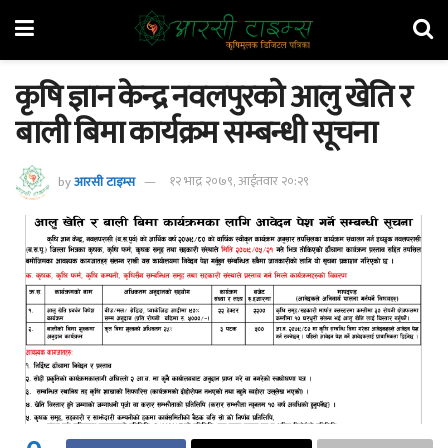
कृषि ज्ञान केन्द्र नवलपुरको आलु खेति र
बाली बिमा कार्यक्रम सम्बन्धी सूचना
by
आरसी टाइम्स
१२ भाद्र २०७९, आईतवार २०:२९