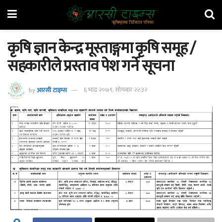
कृषि ज्ञान केन्द्र मूस्ताङ्गमा कृषि समूह /
सहकारीले प्रस्ताव पेश गर्ने सूचना
by
आरसी टाइम्स
६ भाद्र २०७९, सोमबार २२:३२