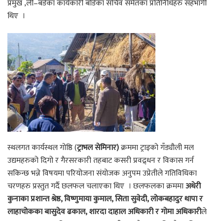
प्रमुख ,ली–बर्डका कार्यकारी बोर्डका सचिव समेतका प्रतिनिधिहरु सहभागी
थिए ।
स्थलगत कार्यस्थल गोष्ठि (
ट्राभल सेमिनार)
क्रममा ट्राइको गँड्यौली मल
उद्यमहरुको दिगो र गैरसरकारी तहबाट कसरी प्रवद्र्धन र विकास गर्न
सकिन्छ भन्ने विषयमा परियोजना संयोजक अनुपम उप्रेतीले गतिविधिका
चरणहरु प्रस्तुत गर्दै छलफल चलाएका थिए । छलफलका क्रममा
अधेरी
कुनाका प्रशान्त श्रेष्ठ, विष्णुमाया कुमाल, सिता सुवेदी, लोकबहादुर थापा र
लाहाचोकका बासुदेव ढकाल, शारदा दाहाल अधिकारी र गोमा अधिकारी
ले