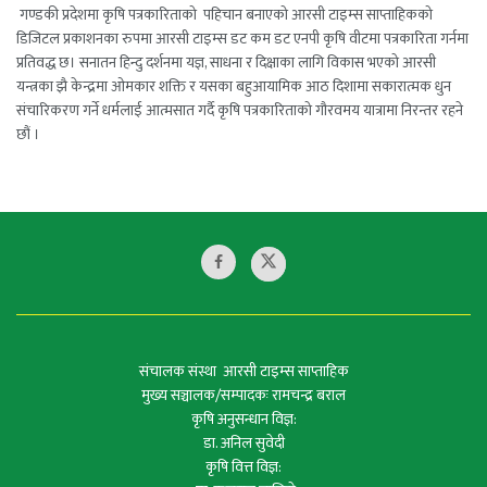
गण्डकी प्रदेशमा कृषि पत्रकारिताको पहिचान बनाएको आरसी टाइम्स साप्ताहिकको
डिजिटल प्रकाशनका रुपमा आरसी टाइम्स डट कम डट एनपी कृषि वीटमा पत्रकारिता गर्नमा
प्रतिवद्ध छ। सनातन हिन्दु दर्शनमा यज्ञ, साधना र दिक्षाका लागि विकास भएको आरसी
यन्त्रका झै केन्द्रमा ओमकार शक्ति र यसका बहुआयामिक आठ दिशामा सकारात्मक धुन
संचारिकरण गर्ने धर्मलाई आत्मसात गर्दै कृषि पत्रकारिताको गौरवमय यात्रामा निरन्तर रहने
छौं ।
संचालक संस्था आरसी टाइम्स साप्ताहिक
मुख्य सञ्चालक/सम्पादकः रामचन्द्र बराल
कृषि अनुसन्धान विज्ञ:
डा. अनिल सुवेदी
कृषि वित्त विज्ञ: