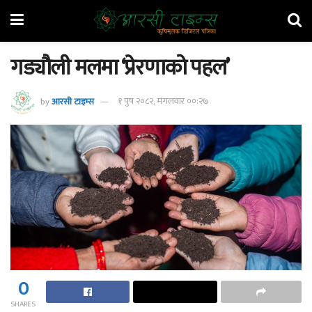
गड्यौली मलमा ‘प्रेरणाको पहल’
by
आरसी टाइम्स
१ पुष २०८२, मंगलवार ००:२७
0
SHARES