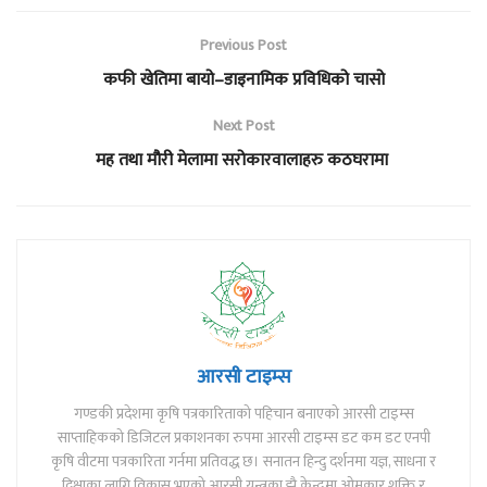
Previous Post
कफी खेतिमा बायो–डाइनामिक प्रविधिको चासो
Next Post
मह तथा मौरी मेलामा सरोकारवालाहरु कठघरामा
आरसी टाइम्स
गण्डकी प्रदेशमा कृषि पत्रकारिताको पहिचान बनाएको आरसी टाइम्स
साप्ताहिकको डिजिटल प्रकाशनका रुपमा आरसी टाइम्स डट कम डट एनपी
कृषि वीटमा पत्रकारिता गर्नमा प्रतिवद्ध छ। सनातन हिन्दु दर्शनमा यज्ञ, साधना र
दिक्षाका लागि विकास भएको आरसी यन्त्रका झै केन्द्रमा ओमकार शक्ति र