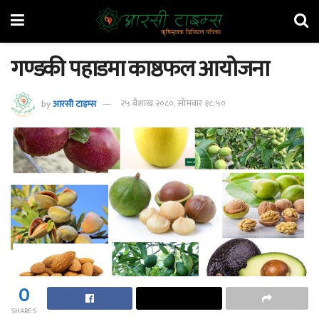
गण्डकी पहाडमा काष्ठफल आयोजना
by
आरसी टाइम्स
२५ बैशाख २०८०, सोमबार १८:५०
0
SHARES