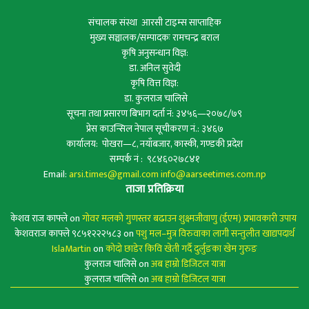
संचालक संस्था आरसी टाइम्स साप्ताहिक
मुख्य सञ्चालक/सम्पादकः रामचन्द्र बराल
कृषि अनुसन्धान विज्ञ:
डा. अनिल सुवेदी
कृषि वित्त विज्ञ:
डा. कुलराज चालिसे
सूचना तथा प्रसारण बिभाग दर्ता नं: ३४५६—२०७८/७९
प्रेस काउन्सिल नेपाल सूचीकरण नं.: ३४६७
कार्यालय: पोखरा—८, नयाँबजार, कास्की, गण्डकी प्रदेश
सम्पर्क नं : ९८४६०२७८४१
Email:
arsi.times@gmail.com
info@aarseetimes.com.np
ताजा प्रतिक्रिया
केशव राज काफ्ले
on
गोवर मलको गुणस्तर बढाउन शुक्ष्मजीवाणु (ईएम) प्रभावकारी उपाय
केशवराज काफ्ले ९८५१२२२५८३
on
पशु मल–मुत्र विरुवाका लागी सन्तुलीत खाद्यपदार्थ
IslaMartin
on
कोदो छाडेर किवि खेती गर्दै दुर्लुङका खेम गुरुङ
कुलराज चालिसे
on
अब हाम्रो डिजिटल यात्रा
कुलराज चालिसे
on
अब हाम्रो डिजिटल यात्रा