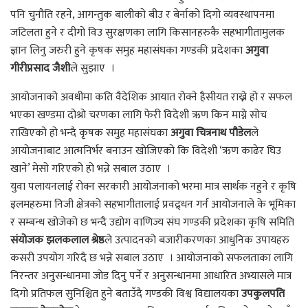
पनि चुनौति रहने, आगन्तुक बालीको बीउ र बेर्नाको दिगो व्यवस्थापनमा
जटिलता हुने र दीगो विउ सुरक्षणका लागि किसानहरुकै सहभागीतामुलक
ज्ञान लिनु जरुरी हुने कृषक समुह महासंघका गण्डकी प्रदेशका
अगुवा
गीरीप्रसाद जैशी
ले सुझाए ।
आयोजनाको अवधीमा कति वैदेशिक आयात रोक्ने हैसीयत राख्ने हो र सफल
भएका खण्डमा दोश्रो चरणका लागि फेरी विदेशी ऋण किन माग्ने सोच
राखिएको हो भन्दै कृषक समुह महासंघका
अगुवा चित्रनाथ पौडेल
ले
आयोजनाबाट आत्मनिर्भर बनाउन खोजिएको कि विदेशी ‘ऋण काढेर घिउ
खाने’ मेसो गरिएको हो भन्ने सबाल उठाए ।
युवा पलायनलाई रोक्न सरकारी आयोजनाको भरमा मात्र सार्थक नहुने र कृषि
इलमहरुमा निजी क्षेत्रको सहभागीतालाई प्रवद्र्धन गर्न आयोजनाले के भूमिका
र सम्बन्ध खोजेको छ भन्दै उद्योग वाणिज्य संघ गण्डकी प्रदेशका कृषि समिति
संयोजक
झलकलाल श्रेष्ठ
ले उत्पादनको बजारीकरणका आधुनिक उपायहरु
कसरी उपयोग गरिदै छ भन्ने सबाल उठाए । आयोजनाको सफलताका लागि
निरन्तर अनुसन्धानमा जोड दिनु पर्ने र अनुसन्धानमा आधारित अभ्यासले मात्र
दिगो प्रतिफल सुनिश्चित हुने बताउँदै गण्डकी विश्व विद्यालयका
उपकुलपति