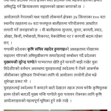
तथा सेवा प्रदायक निजि क्षेत्रका सेवा प्रदायक तथा सहकारीहरुको क्षमता
अभिवृद्धि गर्ने क्रियाकलाप सञ्चालनको खाका बनाएको छ ।
आयोजनाले नेपालको मध्य पहाडी लोकमार्ग क्षेत्रका ३४ जिल्लाका १०० वटा
स्थानीय तहहरुमा १० वटा फलफूल बालीहरुमा परियोजनमा आधारित
लगानी गर्ने जनाइएको छ । यी बालीहरुमा सुन्तला, जुनार, कागती, स्याउ,
ओखर, किवी, एभोकाडो, पिकानट, मेकाडेमिया नट र कागजी बदाम रहेका
छन् ।
गण्डकी प्रदेशका
कृषि सचिव सहदेव हुमागाइ
को अध्यक्षतामा पोखरामा
सञ्चालन गरिएको अभिमुखीकरण समारोहलाई सम्बोधन गर्दै प्रदेशका
मुख्यमन्त्री सुरेन्द्र पाण्डे
ले परम्परागत खेति हुने घरवारी बाझै राखेर युवा
विदेशीएको वर्तमान अवस्थामा युवाहरुलाई स्वदेशमा नै रोक्ने आकर्षक
जीवीकाका जुक्तिहरु निर्माणका लागि यो आयोजना उपयोगी होस भन्ने
शुभेच्क्षा प्रकट गरे ।
युवाहरुलाई स्वदेशमा नै कमाउने बाटो देखाउन सहज उपाय भनेकै कृषिमुलक
इलम रहेको बताउर्दै मुख्य मन्त्रि पाण्डेले युवा पलायन रोक्नका लागि कृषि
आयोजनाहरुको महत्वपूर्ण भूमिका हुने तर्क राखे ।