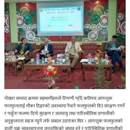
पोखरा सम्वाद क्रममा सहभागीहरुले टिप्पणी गर्र्दै कतिपय आगन्तुक
फलफुललाई मौका दिइएको अवस्थामा रैथाने फलफुलको विउ संरक्षण नगर्ने
र पाहुँना फलमा दिगो सुरक्षण र जलवायु तथा पारिस्थीतिक प्रणालीको
अनुकुलनता सहज नहुने तर्फ सबाल उठाएका थिए । आगन्तुक फलफुलको
वाली चक्र व्यवस्थापनमा जनशक्तिको अभाव हुने र पारिस्थितिक प्रणालीको