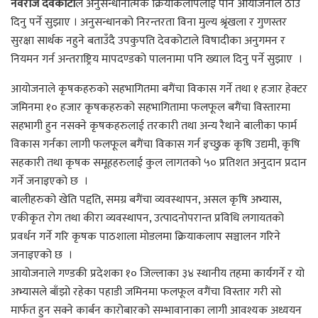
नवराज देवकोटा
ले अनुसन्धानात्मक क्रियाकलापलाई पनि आयोजनाले ठाउँ
दिनु पर्ने सुझाए । अनुसन्धानको निरन्तरता विना मुल्य श्रृंखला र गुणस्तर
सुरक्षा सार्थक नहुने बताउँदै उपकुपति देवकोटाले विषादीका अनुगमन र
नियमन गर्न अन्तराष्ट्रिय मापदण्डको पालनामा पनि ख्याल दिनु पर्ने सुझाए ।
आयोजनाले कृषकहरुको सहभागितमा बगैंचा विकास गर्ने तथा १ हजार हेक्टर
जमिनमा १० हजार कृषकहरुको सहभागितामा फलफूल बगैंचा विस्तारमा
सहभागी हुन नसक्ने कृषकहरुलाई तरकारी तथा अन्य रैथाने बालीका फार्म
विकास गर्नका लागी फलफूल बगैंचा विकास गर्न इच्छुक कृषि उद्यमी, कृषि
सहकारी तथा कृषक समूहहरुलाई कुल लागतको ५० प्रतिशत अनुदान प्रदान
गर्ने जनाइएको छ ।
बालीहरुको खेति पद्दति, समग्र बगैंचा व्यवस्थापन, असल कृषि अभ्यास,
एकीकृत रोग तथा कीरा व्यवस्थापन, उत्पादनोपरान्त प्रविधि लगायतको
प्रवर्धन गर्ने गरि कृषक पाठशाला मोडलमा क्रियाकलाप सञ्चालन गरिने
जनाइएको छ ।
आयोजनाले गण्डकी प्रदेशका १० जिल्लाका ३४ स्थानीय तहमा कार्यगर्ने र यो
अभ्यासले बाँझो रहेका पहाडी जमिनमा फलफूल वगैंचा विस्तार गरी सो
मार्फत हुन सक्ने कार्बन कारोबारको सम्भावानाका लागी आवश्यक अध्ययन