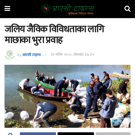
जलिय जैविक विविधताका लागि
माछाका भुरा प्रवाह
by
आरसी टाइम्स
११ मंसिर २०८०, सोमबार १७:३५