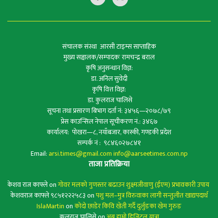
संचालक संस्था आरसी टाइम्स साप्ताहिक
मुख्य सञ्चालक/सम्पादकः रामचन्द्र बराल
कृषि अनुसन्धान विज्ञ:
डा. अनिल सुवेदी
कृषि वित्त विज्ञ:
डा. कुलराज चालिसे
सूचना तथा प्रसारण बिभाग दर्ता नं: ३४५६—२०७८/७९
प्रेस काउन्सिल नेपाल सूचीकरण नं.: ३४६७
कार्यालय: पोखरा—८, नयाँबजार, कास्की, गण्डकी प्रदेश
सम्पर्क नं : ९८४६०२७८४१
Email:
arsi.times@gmail.com
info@aarseetimes.com.np
ताजा प्रतिक्रिया
केशव राज काफ्ले
on
गोवर मलको गुणस्तर बढाउन शुक्ष्मजीवाणु (ईएम) प्रभावकारी उपाय
केशवराज काफ्ले ९८५१२२२५८३
on
पशु मल–मुत्र विरुवाका लागी सन्तुलीत खाद्यपदार्थ
IslaMartin
on
कोदो छाडेर किवि खेती गर्दै दुर्लुङका खेम गुरुङ
कुलराज चालिसे
on
अब हाम्रो डिजिटल यात्रा