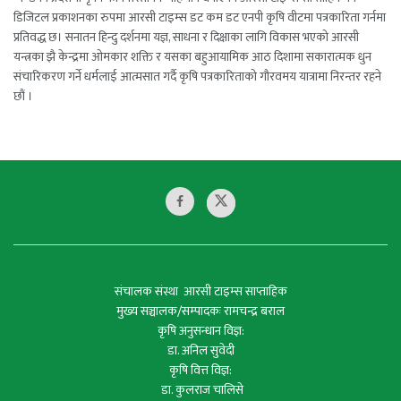
डिजिटल प्रकाशनका रुपमा आरसी टाइम्स डट कम डट एनपी कृषि वीटमा पत्रकारिता गर्नमा
प्रतिवद्ध छ। सनातन हिन्दु दर्शनमा यज्ञ, साधना र दिक्षाका लागि विकास भएको आरसी
यन्त्रका झै केन्द्रमा ओमकार शक्ति र यसका बहुआयामिक आठ दिशामा सकारात्मक धुन
संचारिकरण गर्ने धर्मलाई आत्मसात गर्दै कृषि पत्रकारिताको गौरवमय यात्रामा निरन्तर रहने
छौं ।
संचालक संस्था आरसी टाइम्स साप्ताहिक
मुख्य सञ्चालक/सम्पादकः रामचन्द्र बराल
कृषि अनुसन्धान विज्ञ:
डा. अनिल सुवेदी
कृषि वित्त विज्ञ:
डा. कुलराज चालिसे