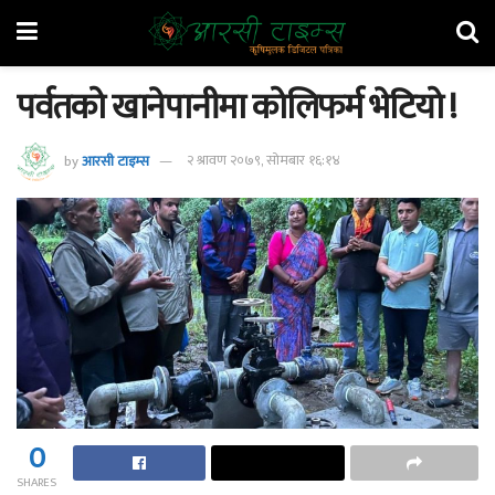
पर्वतको खानेपानीमा कोलिफर्म भेटियो !
by
आरसी टाइम्स
२ श्रावण २०७९, सोमबार १६:१४
0
SHARES