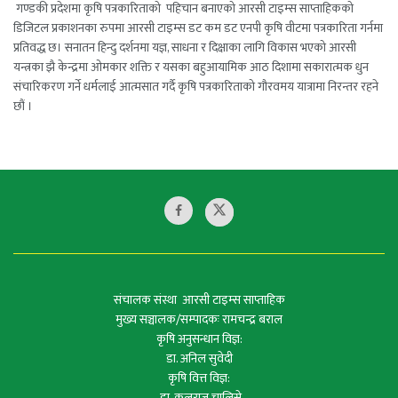
गण्डकी प्रदेशमा कृषि पत्रकारिताको पहिचान बनाएको आरसी टाइम्स साप्ताहिकको
डिजिटल प्रकाशनका रुपमा आरसी टाइम्स डट कम डट एनपी कृषि वीटमा पत्रकारिता गर्नमा
प्रतिवद्ध छ। सनातन हिन्दु दर्शनमा यज्ञ, साधना र दिक्षाका लागि विकास भएको आरसी
यन्त्रका झै केन्द्रमा ओमकार शक्ति र यसका बहुआयामिक आठ दिशामा सकारात्मक धुन
संचारिकरण गर्ने धर्मलाई आत्मसात गर्दै कृषि पत्रकारिताको गौरवमय यात्रामा निरन्तर रहने
छौं ।
संचालक संस्था आरसी टाइम्स साप्ताहिक
मुख्य सञ्चालक/सम्पादकः रामचन्द्र बराल
कृषि अनुसन्धान विज्ञ:
डा. अनिल सुवेदी
कृषि वित्त विज्ञ:
डा. कुलराज चालिसे