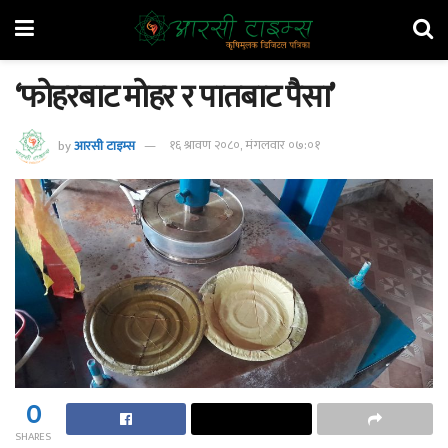
‘फोहरबाट मोहर र पातबाट पैसा’
by
आरसी टाइम्स
१६ श्रावण २०८०, मंगलवार ०७:०१
0
SHARES