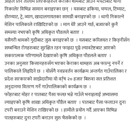
अहिले तिनै तालीम लिएकाहरुले केराको थामबाट आउने मचेटाबाट धागो
निकालेर विभिन्न सामान बनाइएका छन् । यसबाट ढकिया, चप्पल, टिम्याट,
डोरम्याट, ट्रे, व्याग, खादालगायतका सामग्री बनाइएको छ । धागो निकाल्ने
मेशिन पालिकाले राखिदिएको छ । माग धेरै आउने गर्छ, बजारको कुनै
समस्या नभएको कृषि अधिकृत पौडलले बताए ।
यसैगरी थामको गुदीबाट जुस बनाइएको छ । यसबाट कव्जियत र किड्नीसँग
सम्बन्धित रोगहरुबाट सुरक्षित रहन फाइदा पुग्ने ल्यावटेष्टबाट आएको
सकारात्मक परिणामले देखाएको कृषि अधिकृत पौडलले बताए ।
उनका अनुसार किसानहरुसँग भएका केराका थामहरु अब फाल्नु नपर्ने र
पालिकाले लिइदिने छ । योसँगै नवप्रवर्तन कार्यक्रम अन्तर्गत गाउँपालिका र
प्रदेश सरकारको साझेदारीमा यो वर्र्ष २० हजार बिरुवा सत प्रतिशत
अनुदानमा वितरण गर्ने गाउँपालिकाको कार्यक्रम छ ।
फोहरबाट मोहर र पातबाट पैसा फल्छ भन्ने गाउँले भनाइलाई अभ्यासमा
ल्याइएको कृषि शाखा अधिकृत पौडैल बताए । पातबाट पैसा फलाउन दुना
टपरी बनाउने मेशिन राखिएको छ । हामीले प्रयोग गर्दै आएका विभिन्न
पातहरुबाट दुना टपरी बनाउन सुरु भैसकेको छ ।