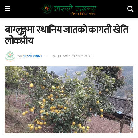
बाग्लुङ्गमा स्थानिय जातको कागती खेति
लोकप्रीय
by
आरसी टाइम्स
१८ पुष २०७९, सोमबार २१:१८