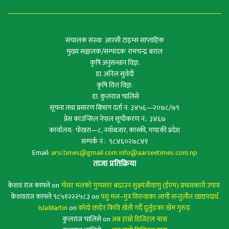
संचालक संस्था आरसी टाइम्स साप्ताहिक
मुख्य सञ्चालक/सम्पादकः रामचन्द्र बराल
कृषि अनुसन्धान विज्ञ:
डा. अनिल सुवेदी
कृषि वित्त विज्ञ:
डा. कुलराज चालिसे
सूचना तथा प्रसारण बिभाग दर्ता नं: ३४५६—२०७८/७९
प्रेस काउन्सिल नेपाल सूचीकरण नं.: ३४६७
कार्यालय: पोखरा—८, नयाँबजार, कास्की, गण्डकी प्रदेश
सम्पर्क नं : ९८४६०२७८४१
Email:
arsi.times@gmail.com
info@aarseetimes.com.np
ताजा प्रतिक्रिया
केशव राज काफ्ले
on
गोवर मलको गुणस्तर बढाउन शुक्ष्मजीवाणु (ईएम) प्रभावकारी उपाय
केशवराज काफ्ले ९८५१२२२५८३
on
पशु मल–मुत्र विरुवाका लागी सन्तुलीत खाद्यपदार्थ
IslaMartin
on
कोदो छाडेर किवि खेती गर्दै दुर्लुङका खेम गुरुङ
कुलराज चालिसे
on
अब हाम्रो डिजिटल यात्रा