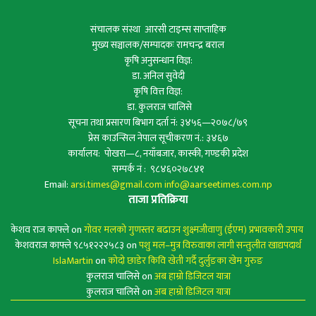
संचालक संस्था आरसी टाइम्स साप्ताहिक
मुख्य सञ्चालक/सम्पादकः रामचन्द्र बराल
कृषि अनुसन्धान विज्ञ:
डा. अनिल सुवेदी
कृषि वित्त विज्ञ:
डा. कुलराज चालिसे
सूचना तथा प्रसारण बिभाग दर्ता नं: ३४५६—२०७८/७९
प्रेस काउन्सिल नेपाल सूचीकरण नं.: ३४६७
कार्यालय: पोखरा—८, नयाँबजार, कास्की, गण्डकी प्रदेश
सम्पर्क नं : ९८४६०२७८४१
Email:
arsi.times@gmail.com
info@aarseetimes.com.np
ताजा प्रतिक्रिया
केशव राज काफ्ले
on
गोवर मलको गुणस्तर बढाउन शुक्ष्मजीवाणु (ईएम) प्रभावकारी उपाय
केशवराज काफ्ले ९८५१२२२५८३
on
पशु मल–मुत्र विरुवाका लागी सन्तुलीत खाद्यपदार्थ
IslaMartin
on
कोदो छाडेर किवि खेती गर्दै दुर्लुङका खेम गुरुङ
कुलराज चालिसे
on
अब हाम्रो डिजिटल यात्रा
कुलराज चालिसे
on
अब हाम्रो डिजिटल यात्रा