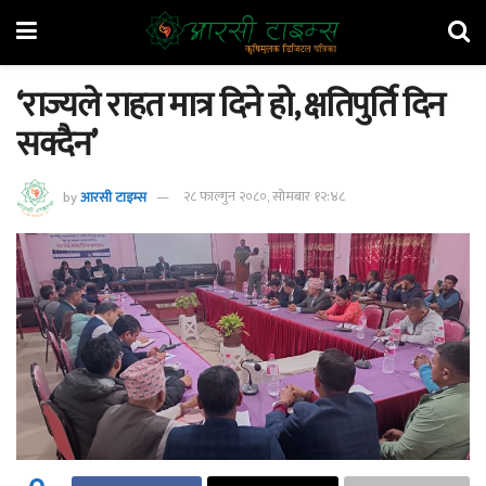
‘राज्यले राहत मात्र दिने हो, क्षतिपुर्ति दिन
सक्दैन’
by
आरसी टाइम्स
२८ फाल्गुन २०८०, सोमबार १२:४८