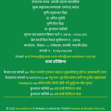
संचालक संस्था आरसी टाइम्स साप्ताहिक
मुख्य सञ्चालक/सम्पादकः रामचन्द्र बराल
कृषि अनुसन्धान विज्ञ:
डा. अनिल सुवेदी
कृषि वित्त विज्ञ:
डा. कुलराज चालिसे
सूचना तथा प्रसारण बिभाग दर्ता नं: ३४५६—२०७८/७९
प्रेस काउन्सिल नेपाल सूचीकरण नं.: ३४६७
कार्यालय: पोखरा—८, नयाँबजार, कास्की, गण्डकी प्रदेश
सम्पर्क नं : ९८४६०२७८४१
Email:
arsi.times@gmail.com
info@aarseetimes.com.np
ताजा प्रतिक्रिया
केशव राज काफ्ले
on
गोवर मलको गुणस्तर बढाउन शुक्ष्मजीवाणु (ईएम) प्रभावकारी उपाय
केशवराज काफ्ले ९८५१२२२५८३
on
पशु मल–मुत्र विरुवाका लागी सन्तुलीत खाद्यपदार्थ
IslaMartin
on
कोदो छाडेर किवि खेती गर्दै दुर्लुङका खेम गुरुङ
कुलराज चालिसे
on
अब हाम्रो डिजिटल यात्रा
कुलराज चालिसे
on
अब हाम्रो डिजिटल यात्रा
© 2022
AarseeTimes
ll Website Crafted By ITSATHI
Hosted at ResellerYet.Com
.