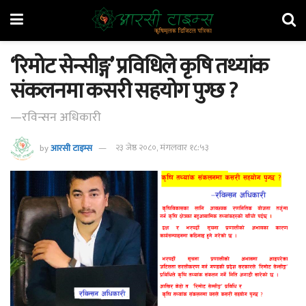
‘रिमोट सेन्सीङ्ग’ प्रविधिले कृषि तथ्यांक
संकलनमा कसरी सहयोग पुग्छ ?
—रविन्सन अधिकारी
by
आरसी टाइम्स
२३ जेष्ठ २०८०, मंगलवार १८:५३