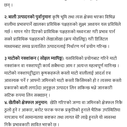
छन् ।
२. बाली उत्पादनको पुर्वानुमानः
कृषि भूमि तथा त्यस क्षेत्रमा भएका विभिन्न
वालीमा प्रभावपार्ने खालका प्रविधिक पक्षहरुको सुक्ष्म अध्ययन यस प्रविधिले
गर्छ । मापन गरेर दिएको प्राविधिक पक्षहरुको मध्यनजर गरी प्रभाव पार्न
सक्ने प्राविधिक पक्षहरुको लेखाजोखा (क्रप मोडलिङ्ग) गरी डिजिटल
माध्यमबाट समग्र प्रत्याशित उत्पादनलाई निर्धारण गर्न प्रयोग गरिन्छ ।
३ माटोको नक्शांकन ( सोइल म्यापिङ्ग
): यसविधिको प्रयोगबाट गरिने माटो
नक्शांकन वा नक्शापट्टी कार्य सबैभन्दा आम र अत्यन्त महत्वपूर्ण मानिन्छ ।
माटोको नक्शापट्टीद्वारा कृषकहरूले कस्तो माटो वालीलाई आदर्श एव
आवस्यक पर्ने र आफ्नो जमिनको माटो कस्तो किसिमको हो र त्यसमा कस्तो
प्रकारको बाली लगाउँदा अनुकुल उत्पादन लिन सकिन्छ भन्ने जानकारी
सटिक रुपमा लिन सक्दछन् ।
४. खेतीको क्षेत्रफल अनुमान:
खेति गरिएको जग्गा वा जमिनको क्षेत्रफल निकै
ठुलो हुने र आकार, बनोट फरक फरक प्रकृतिको हुनाले भैतिक उपस्थितिमा
नापजाच गर्न सामान्यतया कष्टकर तथा लागत धेरै लाग्ने हुनाले यो व्यवस्था
निकै प्रभावकारी सावित भएको छ ।