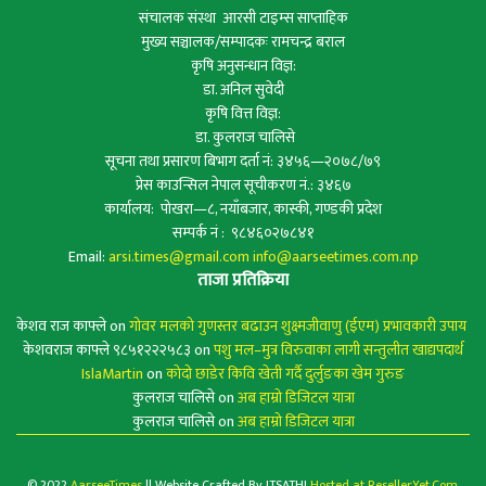
संचालक संस्था आरसी टाइम्स साप्ताहिक
मुख्य सञ्चालक/सम्पादकः रामचन्द्र बराल
कृषि अनुसन्धान विज्ञ:
डा. अनिल सुवेदी
कृषि वित्त विज्ञ:
डा. कुलराज चालिसे
सूचना तथा प्रसारण बिभाग दर्ता नं: ३४५६—२०७८/७९
प्रेस काउन्सिल नेपाल सूचीकरण नं.: ३४६७
कार्यालय: पोखरा—८, नयाँबजार, कास्की, गण्डकी प्रदेश
सम्पर्क नं : ९८४६०२७८४१
Email:
arsi.times@gmail.com
info@aarseetimes.com.np
ताजा प्रतिक्रिया
केशव राज काफ्ले
on
गोवर मलको गुणस्तर बढाउन शुक्ष्मजीवाणु (ईएम) प्रभावकारी उपाय
केशवराज काफ्ले ९८५१२२२५८३
on
पशु मल–मुत्र विरुवाका लागी सन्तुलीत खाद्यपदार्थ
IslaMartin
on
कोदो छाडेर किवि खेती गर्दै दुर्लुङका खेम गुरुङ
कुलराज चालिसे
on
अब हाम्रो डिजिटल यात्रा
कुलराज चालिसे
on
अब हाम्रो डिजिटल यात्रा
© 2022
AarseeTimes
ll Website Crafted By ITSATHI
Hosted at ResellerYet.Com
.