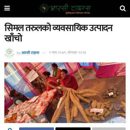
सिमल तरुलको व्यवसायिक उत्पादन
खाँचो
by
आरसी टाइम्स
९ माघ २०७९, सोमबार २२:१३