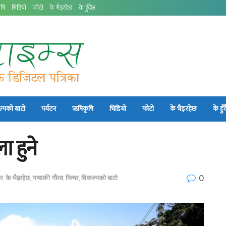
षि
भिडियो
फोटो
के भैइरहेछ
के हुँदैछ
्पको बाटो
पर्यटन
ऋषिकृषि
भिडियो
फोटो
के भैइरहेछ
के हुँ
ा हुने
0
ार
,
के भैइरहेछ
,
गण्डकी गौरव
,
फिचर
,
विकल्पको बाटो