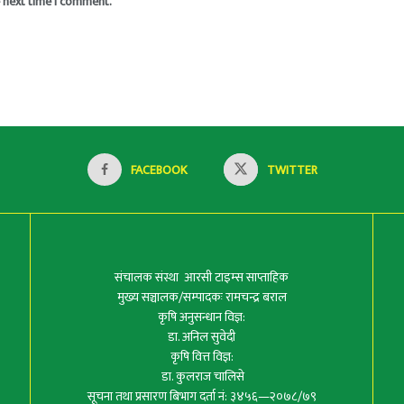
e next time I comment.
FACEBOOK
TWITTER
संचालक संस्था आरसी टाइम्स साप्ताहिक
मुख्य सञ्चालक/सम्पादकः रामचन्द्र बराल
कृषि अनुसन्धान विज्ञ:
डा. अनिल सुवेदी
कृषि वित्त विज्ञ:
डा. कुलराज चालिसे
सूचना तथा प्रसारण बिभाग दर्ता नं: ३४५६—२०७८/७९