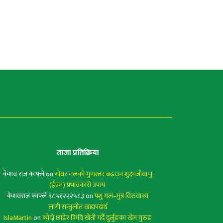
ताजा प्रतिक्रिया
केशव राज काफ्ले
on
गोवर मलको गुणस्तर बढाउन शुक्ष्मजीवाणु
(ईएम) प्रभावकारी उपाय
केशवराज काफ्ले ९८५१२२२५८३
on
पशु मल–मुत्र विरुवाका
लागी सन्तुलीत खाद्यपदार्थ
IslaMartin
on
कोदो छाडेर किवि खेती गर्दै दुर्लुङका खेम गुरुङ