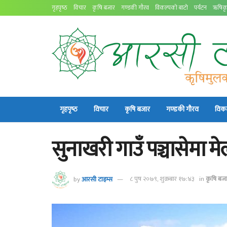
गृहपृष्‍ठ
विचार
कृषि बजार
गण्डकी गौरव
विकल्पको बाटो
पर्यटन
ऋषिकृ
गृहपृष्‍ठ
विचार
कृषि बजार
गण्डकी गौरव
विकल
सुनाखरी गाउँ पञ्चासेमा मेल
by
आरसी टाइम्स
८ पुष २०७९, शुक्रबार १७:४३
in
कृषि बज