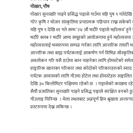
पोखरा, पौष
पोखरा सुनाखरि पाइने प्रसिद्ध पञ्चासे गाउँमा यहि पुष ९ गतेद
गरेर कृषि र भोजन संस्कृतिमा प्रचाात्मक पहिचान राख्न सकेको 
यहि पुष ९ देखि ११ गते सम्म ‘२४ औं भदौरे पञ्चासे महोत्सव’ हुन
भदौरे क्लब र भदौरे आमा समूहको आयोजनामा हुने महोत्सवमा अन्
महोत्सवलाई भव्यरुपमा सम्पन्न गर्नका लागि आन्तरिक तयारी
आन्तरिक तथा बाह्य पर्यटकलाई आकर्षण गर्न विभिन्न साँस्कृति
अवलोकन गरि यसै ठाउँमा बस्न चाहनेका लागि होमस्टेको समेत 
प्राङ्गारिक खानाका परिकार तथा कोदोको परिकारहरुको स्वाद 
पर्यटक आवासको लागि गाँउमा होटेल तथा होमस्टेहरु सञ्चालित र
देखि ३० किलोमिटर पश्चिममा रहेको छ । पञ्चासेको काखमा रह
सैयौं प्रजातिका सुनाखरि पाइने प्रसिद्ध पञ्चासे संरक्षित वनको ठुलो
गाँउलाइ चिनिन्छ । मेला स्थलबाट अन्नपूर्ण हिम श्रृंखला अ
प्रस्टरुपमा देख्न सकिन्छ ।