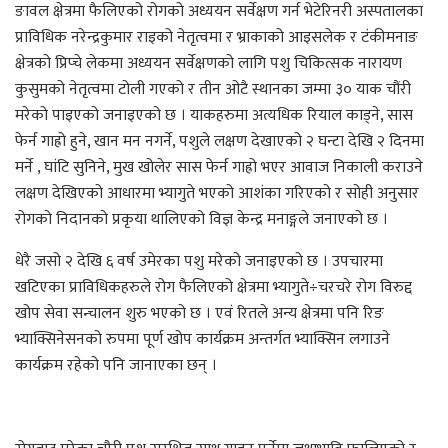
ङावल क्षेत्रमा फैलिएको रोगको अध्ययन सर्वेक्षण गर्न भेटेरिनरी अस्पतालका
प्राविधिक नरेन्द्रकुमार राइको नेतृत्वमा र भ्राकाको आइसलेक र टंकीमनाङ
क्षेत्रको प्रिप्चे लेकमा अध्ययन सर्वेक्षणको लागि पशु चिकित्सक नारायण
कुसुमको नेतृत्वमा टोली गएको र तीन ओटै स्थानका जम्मा ३० याक चौंरी
मरेको पाइएको जनाइएको छ । याकहरुमा अत्यधिक रियाल काड्ने, सास
फेर्न गाह्रो हुने, खान मन नगर्ने, पशुले लक्षण देखाएको २ घन्टा देखि २ दिनमा
मर्ने , घांटि सुनिने, मुख खोलेर सास फेर्न गाह्रो भएर आवाज निकाली कराउने
लक्षण देखिएको आधारमा भ्यागुते भएको आशंका गरिएको र सोही अनुसार
रोगको निदानको प्रकृया थालिएको विज्ञ केन्द्र मनाङ्गले जनाएको छ ।
धेरै जसो २ देखि ६ वर्ष उमेरका पशु मरेको जनाइएको छ । उपचारमा
खटिएका प्राविधिकहरुले रोग फैलिएको क्षेत्रमा भ्यागुते÷चरचरे रोग विरुद्द
खोप सेवा सन्चालन शुरु भएको छ । एवं रितले अन्य क्षेत्रमा पनि रिङ
भ्याक्सिनेसनको रुपमा पूर्ण खोप कार्यक्रम अन्तर्गत भ्याक्सिन लगाउने
कार्यक्रम रहेको पनि जानाएका छन् ।