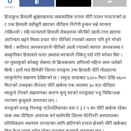
0
SHARES
हिन्दकुश हिमाली श्रृंखलाहरुमा व्यवसायिक रुपमा चौरी पालन फस्टाएको छ
र उच्च हिमाली जडीबुटी खाएका चौरीहरु निरोगी हुन्छन भन्ने मान्यता
राखिन्थ्यो । यहि मान्यताले हिमाली लेकहरुमा चौरकिो आलो रगत खाएमा
आरोग्यता बढ्ने मिथ्या प्रचार गरेर चौरीको रगतको व्यापार पनि हुने गरेको
थियो । कतिपय जानकारहरले चौरीको आलो रगतको व्यापार जनस्वास्थ्य र
संस्कृतिका हिसावले गलत अभ्यास भएकाले रोकिनु पर्छ पनि भनेका थिए ।
तर मुस्ताङ्गको कोबाङ्ग लेकमा यो क्रियकलाप अगिल्लो महिना सम्म चलेको
थियो । हालै मात्र छिमेकी जिल्ला मनाङ्गमा उच्च हिमाली चौरी गोठहरुमा
भ्याकुतेरोग संक्रमण देखिएको छ । समुन्द्र सतहबाट ४३०० मिटर देखि ४६००
मिटरको उचाइका तीनवटा चौरी खर्कमा एक सातामा ३० वटा चौरीहरु
भ्याकुते रोगको संक्रमणका कारण मृत्यु भएको मनाङ्गबाट पशु चिकित्शक
नारायण कुसुमले जनाएका छन् ।
मनाङ्गको मनाङ्ग निश्याङ्ग गाउँपालिकाका वडा नं ३ र ५ का चौरी खर्कमा रहेका
याक तथा चौरीहरु अचानक मर्न थालेपछि जिल्ला भेटेरीनरी अस्पतालका
प्रविधिकहरु स्थलगत उपचारका लागि खटिएको ङावल क्षेत्रको चौरी खर्कबाट