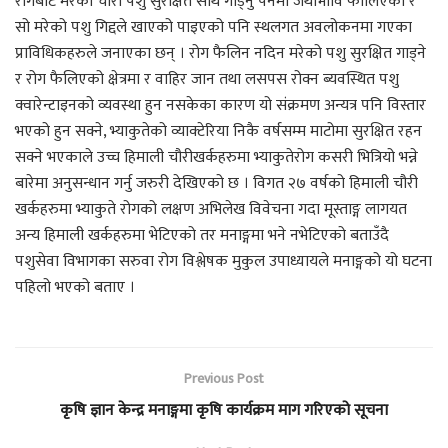
रोगबाट मरेका चौरी पशु सुरक्षित साथ गाड्नु पर्नेमा जथाभावि फालिएको र
सो मरेको पशु गिद्दले खाएको पाइएको पनि स्थलगत अवलोकनमा गएका
प्राविधिकहरुले जनाएका छन् । रोग फैलिन नदिन मरेको पशु सुरक्षित गाड्ने
र रोग फैलिएको क्षेत्रमा र वाहिर जान तथा लसपस रोक्न ब्यवस्थित पशु
क्वारेन्टाइनको व्यवस्था हुन नसकेका कारण यो संक्रमण अन्यत्र पनि विस्तार
भएको हुन सक्ने, भ्याकुतेको व्याक्टेरिया निकै वर्षसम्म माटोमा सुरक्षित रहन
सक्ने भएकाले उच्च हिमाली चौरीखर्कहरुमा भ्याकुतेरोग कसरी भित्रियो भन्ने
बारेमा अनुसन्धान गर्नु जरुरी देखिएको छ । विगत २७ वर्षको हिमाली चौरी
खर्कहरुमा भ्याकुते रोगको लक्षण अभिलेख विवेचना गदा मूस्ताङ्ग लागयत
अन्य हिमाली खर्कहरुमा भेटिएको तर मनाङ्गमा भने नभेटिएको बताउँदै
पशुसेवा विभागका सरुवा रोग विश्लेषक मुकुल उपाध्यायले मनाङ्गको यो घटना
पहिलो भएको बताए ।
Previous Post
कृषि ज्ञान केन्द्र मनाङ्गमा कृषि कार्यक्रम माग गरिएको सूचना