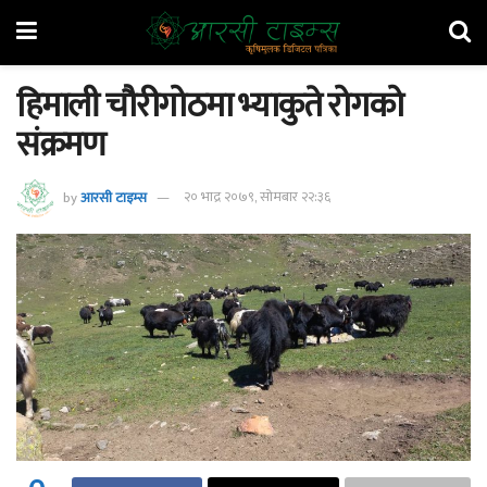
हिमाली चौरीगोठमा भ्याकुते रोगको
संक्रमण
by
आरसी टाइम्स
२० भाद्र २०७९, सोमबार २२:३६