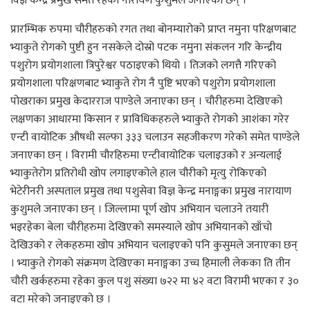
विज्ञ केन्द्र प्रमुख समेत रहेका नारायण कुशुमले जनाएका छन् ।
प्रारम्भिक रुपमा चौरीहरुको रगत तथा बोनम्यारोको प्राप्त नमुना परिक्षणबाट
भ्याकुते रोगको पुष्टी हुन नसकेले दोस्रो पटक नमुना संकलन गरि केन्द्रीय
पशुरोग प्रयोगशाला त्रिपुरेश्वर पठाइएको थियो । तिजको लगत्तै गरिएको
प्रयोगशाला परिक्षणबाट भ्याकुते रोग नै पुष्टि भएको पशुरोग प्रयोगशाला
पोखराका प्रमुख केदारराज पाण्डेले जनाएका छन् । चौरीहरुमा देखिएको
लक्षणका आधारमा किसान र प्राविधिकहरुले भ्याकुते रोगको आशंका गरेर
एन्टी वायोटिक औषधी सल्फा ३३३ चलाउन सहजीकरण गरेको समेत पाण्डेले
जनाएका छन् । विरामी चौरहिरुमा एन्टीवायोटिक चलाइउको र अन्यलाई
भ्याकुतेरोग प्रतिरोधी खोप लगाइएकोले हाल चौरीको मृत्यु रोकिएको
भेटेरीनरी अस्पताल प्रमुख तथा पशुसेवा विज्ञ केन्द्र मनाङ्गका प्रमुख नारायाण
कुशुमले जनाएका छन् । जिल्लामा पूर्ण खोप अभियान चलाउने तयारी
भइरहेका बेला चौरीहरुमा देखिएको समस्याले खोप अभियानको खाँचो
देखिउको र लेकहरुमा खोप अभियान चलाइएको पनि कुसुमले जनाएका छन्
। भ्याकुते रोगको संक्रमण देखिएका मनाङ्गका उच्च हिमाली लेकका ति तीन
चौरी खर्कहरुमा रहेका कुल पशु संख्या ७२२ मा ४२ वटा विरामी भएका र ३०
वटा मरेको जनाइएको छ ।