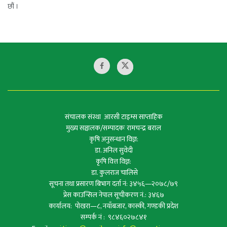
छौं ।
संचालक संस्था आरसी टाइम्स साप्ताहिक
मुख्य सञ्चालक/सम्पादकः रामचन्द्र बराल
कृषि अनुसन्धान विज्ञ:
डा. अनिल सुवेदी
कृषि वित्त विज्ञ:
डा. कुलराज चालिसे
सूचना तथा प्रसारण बिभाग दर्ता नं: ३४५६—२०७८/७९
प्रेस काउन्सिल नेपाल सूचीकरण नं.: ३४६७
कार्यालय: पोखरा—८, नयाँबजार, कास्की, गण्डकी प्रदेश
सम्पर्क नं : ९८४६०२७८४१